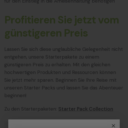
für den Einstieg in die Ameisenhaltung benötigen
Profitieren Sie jetzt vom
günstigeren Preis
Lassen Sie sich diese unglaubliche Gelegenheit nicht
entgehen, unsere Starterpakete zu einem
günstigeren Preis zu erhalten. Mit den gleichen
hochwertigen Produkten und Ressourcen können
Sie jetzt mehr sparen. Beginnen Sie Ihre Reise mit
unseren Starter Packs und lassen Sie das Abenteuer
beginnen!
Zu den Starterpaketen:
Starter Pack Collection
antkeeping
keeping ants
starter packs