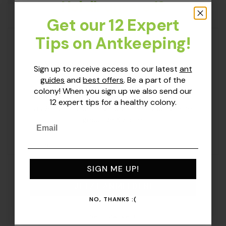
Hol dir unsere 12
Expertentipps zur
Get our 12 Expert
Ameisenhaltung
Tips on Antkeeping!
Weiterlesen
Melde dich an, um Zugang zu unseren
Die 10 besten Tipps für
Sign up to receive access to our latest
ant
neuesten Ameisen-Guides und besten
guides
and
best offers
. Be a part of the
die Haltung von
Angeboten zu erhalten. Werde Teil der
colony! When you sign up we also send our
Kolonie! Bei deiner Anmeldung senden wir dir
12 expert tips for a healthy colony.
Ameisen als Haustiere
außerdem unsere 12 Expertentipps für eine
gesunde Kolonie.
Email
Weiterlesen
Email
SIGN ME UP!
JETZT ANMELDEN!
NO, THANKS :(
Nein, danke :(