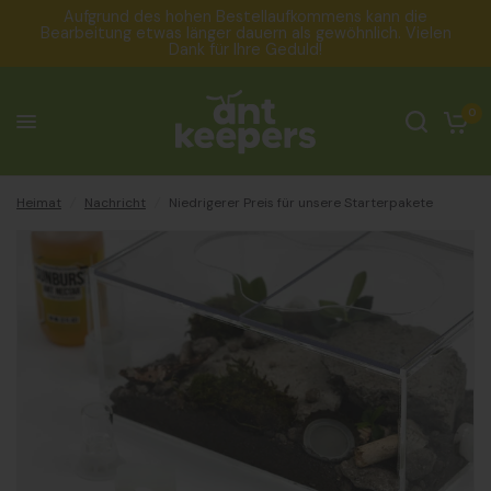
Aufgrund des hohen Bestellaufkommens kann die
Bearbeitung etwas länger dauern als gewöhnlich. Vielen
Dank für Ihre Geduld!
Niedrigerer Preis für unsere Starterpakete
Teile:
0
Heimat
/
Nachricht
/
Niedrigerer Preis für unsere Starterpakete