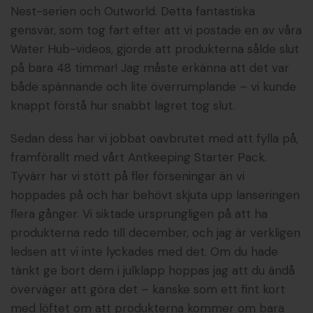
Nest-serien och Outworld. Detta fantastiska
gensvar, som tog fart efter att vi postade en av våra
Water Hub-videos, gjorde att produkterna sålde slut
på bara 48 timmar! Jag måste erkänna att det var
både spännande och lite överrumplande – vi kunde
knappt förstå hur snabbt lagret tog slut.
Sedan dess har vi jobbat oavbrutet med att fylla på,
framförallt med vårt Antkeeping Starter Pack.
Tyvärr har vi stött på fler förseningar än vi
hoppades på och har behövt skjuta upp lanseringen
flera gånger. Vi siktade ursprungligen på att ha
produkterna redo till december, och jag är verkligen
ledsen att vi inte lyckades med det. Om du hade
tänkt ge bort dem i julklapp hoppas jag att du ändå
överväger att göra det – kanske som ett fint kort
med löftet om att produkterna kommer om bara