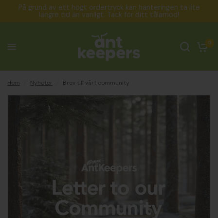
På grund av ett högt ordertryck kan hanteringen ta lite
längre tid än vanligt. Tack för ditt tålamod!
Brev till vårt community
Dela:
0
Hem
/
Nyheter
/
Brev till vårt community