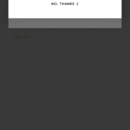
NO, THANKS :(
Fortsätt läsa
Nein, danke :(
Why keep ants as pets?
Läs mer